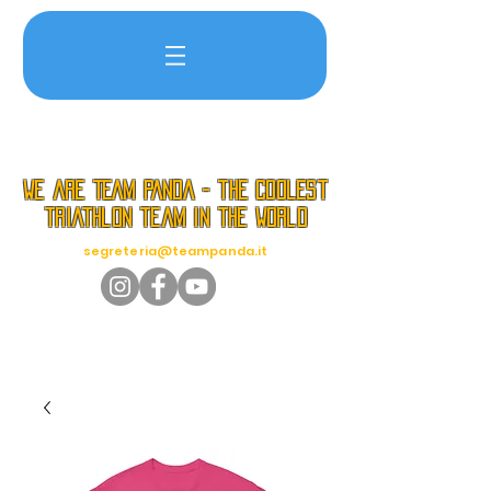
we are TEAM PANDA - the coolest
triathlon team in the world
segreteria@teampanda.it