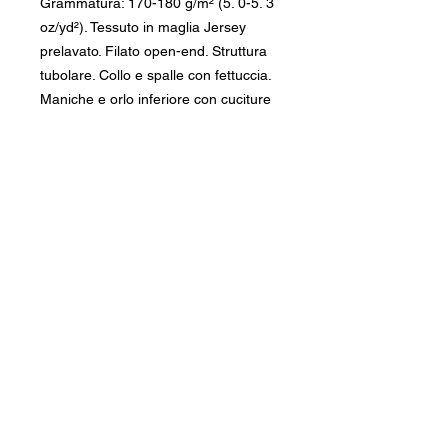
Grammatura: 170-180 g/m² (5. 0-5. 3 
oz/yd²). Tessuto in maglia Jersey 
prelavato. Filato open-end. Struttura 
tubolare. Collo e spalle con fettuccia. 
Maniche e orlo inferiore con cuciture 
doppie. Etichetta a strappo. Prodotto 
neutro proveniente da Honduras, 
Nicaragua, Haiti, Repubblica 
Dominicana, Bangladesh e Messico. 
Disclaimer:. A causa delle proprietà 
del tessuto, la variante di colore 
bianco può apparire bianco sporco 
anziché bianco brillante. Nel colore 
Natural sono presenti accenti di 
colore scuro su tutto il tessuto. 
Importante:Il fornitore di questo 
prodotto sta passando a un nuovo 
modello a impuntura singola sul 
colletto, pertanto per un periodo 