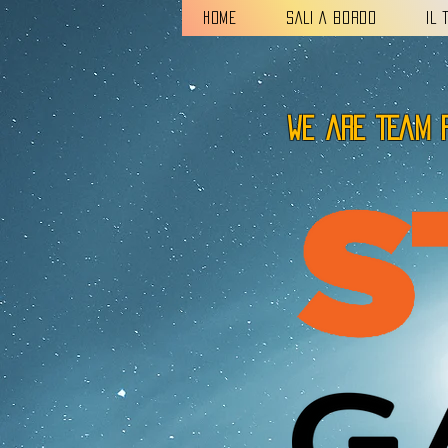
HOME
SALI A BORDO
IL 
we are TEAM 