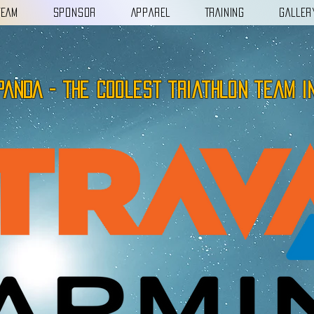
TEAM
SPONSOR
APPAREL
TRAINING
GALLER
PANDA - the coolest triathlon team i