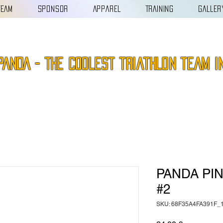
TEAM
SPONSOR
APPAREL
TRAINING
GALLER
PANDA - the coolest triathlon team i
PANDA PI
#2
SKU: 68F35A4FA391F_