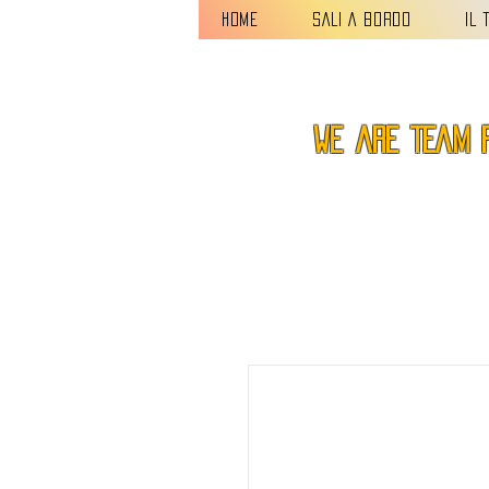
HOME
SALI A BORDO
IL 
we are TEAM 