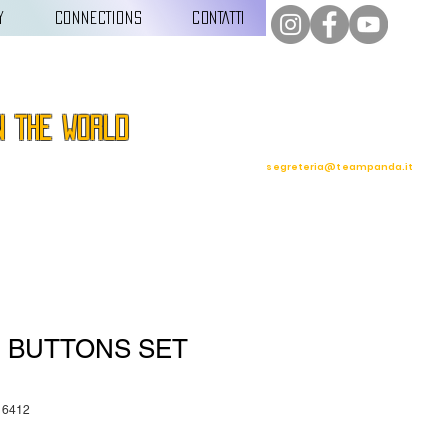
Y
CONNECTIONS
CONTATTI
n the world
segreteria@teampanda.it
N BUTTONS SET
16412