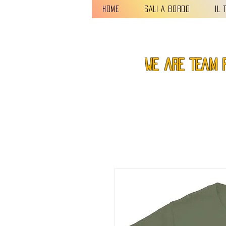
HOME
SALI A BORDO
IL 
we are TEAM 