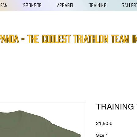
TEAM
SPONSOR
APPAREL
TRAINING
GALLER
PANDA - the coolest triathlon team i
TRAINING 
Prezzo
21,50 €
Size
*