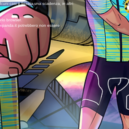
cuni casi è fissata una scadenza, in altri
rio browser.
teampanda.it potrebbero non essere