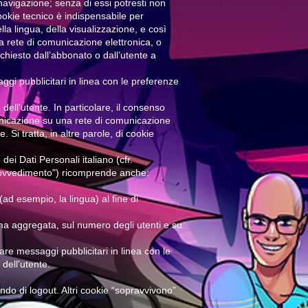
navigazione; senza di essi potresti non
ookie tecnico è indispensabile per
la lingua, della visualizzazione, e così
una rete di comunicazione elettronica, o
ichiesto dall’abbonato o dall’utente a
aggi pubblicitari in linea con le preferenze
dell'utente. In particolare, il consenso
comunicazione su una rete di comunicazione
 Si tratta, in altre parole, di cookie
dei Dati Personali italiano (cfr.
Provvedimento") ricomprende anche:
(ad esempio, la lingua) al fine di
orma aggregata, sul numero degli utenti e su
nviare messaggi pubblicitari in linea con le
dell'utente.
ndo di logout. Altri cookie “sopravvivono”