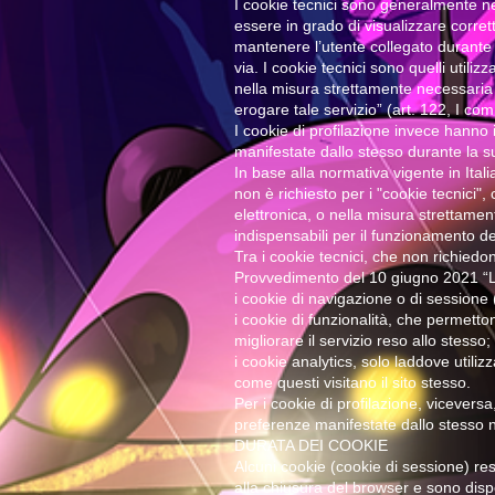
I cookie tecnici sono generalmente ne
essere in grado di visualizzare corret
mantenere l’utente collegato durante t
via. I cookie tecnici sono quelli utili
nella misura strettamente necessaria a
erogare tale servizio” (art. 122, I co
I cookie di profilazione invece hanno i
manifestate dallo stesso durante la 
In base alla normativa vigente in Ital
non è richiesto per i "cookie tecnici",
elettronica, o nella misura strettament
indispensabili per il funzionamento del
Tra i cookie tecnici, che non richiedon
Provvedimento del 10 giugno 2021 “Li
i cookie di navigazione o di sessione 
i cookie di funzionalità, che permetton
migliorare il servizio reso allo stesso;
i cookie analytics, solo laddove utili
come questi visitano il sito stesso.
Per i cookie di profilazione, viceversa, 
preferenze manifestate dallo stesso ne
DURATA DEI COOKIE
Alcuni cookie (cookie di sessione) res
alla chiusura del browser e sono dispo