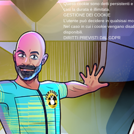
Questi cookie sono detti persistenti e
casi la durata è illimitata.
GESTIONE DEI COOKIE
L’utente può decidere in qualsisai mo
Nel caso in cui i cookie vengano disab
disponibili.
DIRITTI PREVISTI DAL GDPR