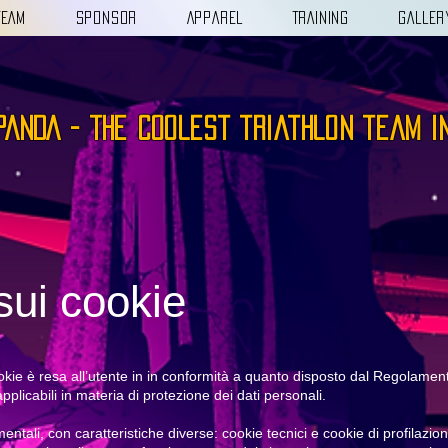
TEAM
SPONSOR
APPAREL
TRAINING
GALLER
PANDA - the coolest triathlon team i
sui cookie
 cookie è resa all’utente in in conformità a quanto disposto dal Regolam
pplicabili in materia di protezione dei dati personali.
tali, con caratteristiche diverse: cookie tecnici e cookie di profilazion