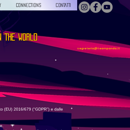
Y
CONNECTIONS
CONTATTI
n the world
segreteria@teampanda.it
ento (EU) 2016/679 (“GDPR”) e dalle
e.