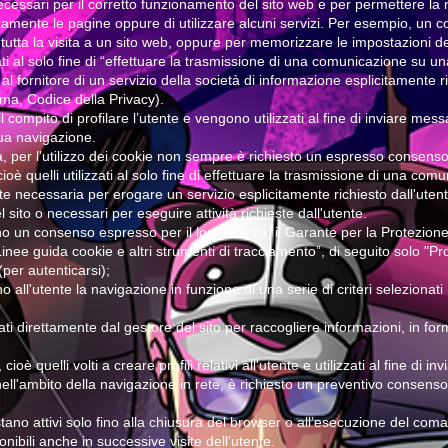
cessari per il corretto funzionamento del sito web e per permettere la 
tamente le pagine oppure di utilizzare alcuni servizi. Per esempio, un c
utta la visita a un sito web, oppure per memorizzare le impostazioni del
zzati al solo fine di “effettuare la trasmissione di una comunicazione su 
l fornitore di un servizio della società di informazione esplicitamente r
mma, Codice della Privacy).
l compito di profilare l’utente e vengono utilizzati al fine di inviare mess
sua navigazione.
ia, per l'utilizzo dei cookie non sempre è richiesto un espresso consenso 
 cioè quelli utilizzati al solo fine di effettuare la trasmissione di una 
e necessaria per erogare un servizio esplicitamente richiesto dall'utente.
 sito o necessari per eseguire attività richieste dall'utente.
o un consenso espresso per il loro utilizzo, il Garante per la Protezione 
nee guida cookie e altri strumenti di tracciamento”, di seguito solo "
(per autenticarsi);
o all'utente la navigazione in funzione di una serie di criteri selezionati 
zzati direttamente dal gestore del sito per raccogliere informazioni, in f
cioè quelli volti a creare profili relativi all'utente e utilizzati al fine di i
ll'ambito della navigazione in rete, è richiesto un preventivo consenso 
tano attivi solo fino alla chiusura del browser o all’esecuzione del coma
nibili anche in successive visite dell’utente.