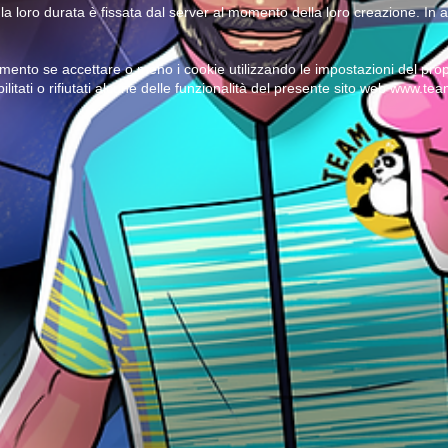
 la loro durata è fissata dal server al momento della loro creazione. In al
mento se accettare o meno i cookie utilizzando le impostazioni del prop
ilitati o rifiutati alcune delle funzionalità del presente sito web www.