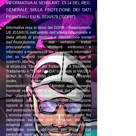
INFORMATIVA AI SENSI ART. 13-14 DEL REG.
GENERALE SULLA PROTEZIONE DEI DATI
PERSONALI EU N. 2016/679 (“GDPR”)
Informativa resa ai sensi del GDPR – Regolamento
UE 2016/679, nell’ambito dell’attività istituzionale e
delle attività di promozione e informazione svolte
dall’Associazione. I dati verranno trattati
principalmente con strumenti elettronici e
informatici e memorizzati sia su supporti informatici
che su supporti cartacei che su ogni tipo di
supporto idoneo, nel rispetto delle misure minime
di sicurezza. Titolare del Trattamento Il Titolare del
Trattament
o è "TEAM PANDA" con sede in VIA DEA
BONA 36, TIVOLI (RM). I dati personali potranno
inoltre, essere conosciuti dai
dipendenti/collaboratori o fornitori appositamente
nominati responsabili o incaricati del trattamento.
Per ulteriori informazioni sulla Privacy, puoi
contattarci alla sede sociale dell’associazione
oppure ai recapiti indicati nella documentazione
dell’associazione. 1. Finalità del Trattamento
L’associazione, nel perseguimento dei propri fini
istituzionali raccoglie dati personali dei soci,
tesserati, atleti necessari per lo svolgimento
dell’attività, ovvero obbligatori per legge. I dati
personali saranno oggetto del trattamento, nel