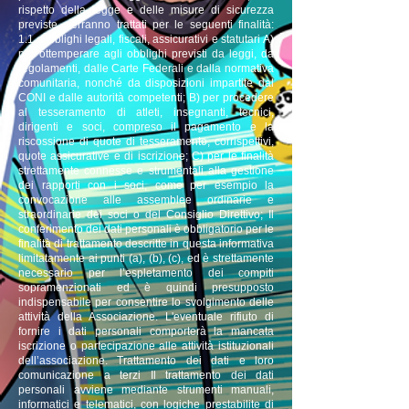
rispetto della legge e delle misure di sicurezza
previste, verranno trattati per le seguenti finalità:
1.1. Obblighi legali, fiscali, assicurativi e statutari A)
per ottemperare agli obblighi previsti da leggi, da
regolamenti, dalle Carte Federali e dalla normativa
comunitaria, nonché da disposizioni impartite dal
CONI e dalle autorità competenti; B) per procedere
al tesseramento di atleti, insegnanti, tecnici,
dirigenti e soci, compreso il pagamento e la
riscossione di quote di tesseramento, corrispettivi,
quote assicurative e di iscrizione; C) per le finalità
strettamente connesse e strumentali alla gestione
dei rapporti con i soci, come per esempio la
convocazione alle assemblee ordinarie e
straordinarie dei soci o del Consiglio Direttivo; Il
conferimento dei dati personali è obbligatorio per le
finalità di trattamento descritte in questa informativa
limitatamente ai punti (a), (b), (c), ed è strettamente
necessario per l’espletamento dei compiti
sopramenzionati ed è quindi presupposto
indispensabile per consentire lo svolgimento delle
attività della Associazione. L'eventuale rifiuto di
fornire i dati personali comporterà la mancata
iscrizione o partecipazione alle attività istituzionali
dell’associazione. Trattamento dei dati e loro
comunicazione a terzi Il trattamento dei dati
personali avviene mediante strumenti manuali,
informatici e telematici, con logiche prestabilite di