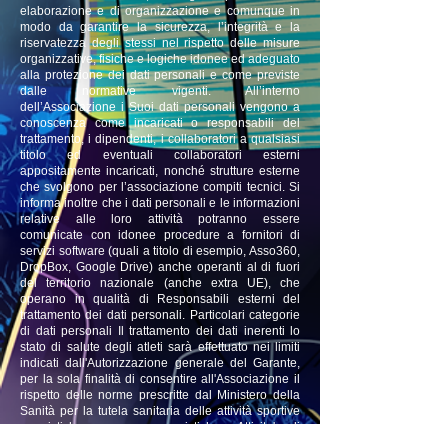
elaborazione e di organizzazione e comunque in
modo da garantire la sicurezza, l’integrità e la
riservatezza degli stessi nel rispetto delle misure
organizzative, fisiche e logiche idonee ed adeguato
alla protezione dei dati personali e come previste
dalle normative vigenti. All’interno
dell’Associazione i Suoi dati personali vengono a
conoscenza come incaricati o responsabili del
trattamento, i dipendenti, i collaboratori a qualsiasi
titolo ed eventuali collaboratori esterni
appositamente incaricati, nonché strutture esterne
che svolgono per l’associazione compiti tecnici. Si
informa inoltre che i dati personali e le informazioni
relative alle loro attività potranno essere
comunicate con idonee procedure a fornitori di
servizi software (quali a titolo di esempio, Asso360,
DropBox, Google Drive) anche operanti al di fuori
del territorio nazionale (anche extra UE), che
operano in qualità di Responsabili esterni del
trattamento dei dati personali. Particolari categorie
di dati personali Il trattamento dei dati inerenti lo
stato di salute degli atleti sarà effettuato nei limiti
indicati dall'Autorizzazione generale del Garante,
per la sola finalità di consentire all'Associazione il
rispetto delle norme prescritte dal Ministero della
Sanità per la tutela sanitaria delle attività sportive
agonistiche e non agonistiche. Attivita' di
profilazione dei dati I Suoi dati personali saranno