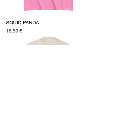
SQUID PANDA
Prezzo
18,50 €
BEATLES PANDA
Prezzo